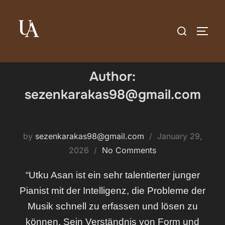
Skip
to
Search
TOGG
content
for:
Author:
sezenkarakas98@gmail.com
Posted
by
sezenkarakas98@gmail.com
January 29,
on
2026
No Comments
“Utku Asan ist ein sehr talentierter junger
Pianist mit der Intelligenz, die Probleme der
Musik schnell zu erfassen und lösen zu
können. Sein Verständnis von Form und